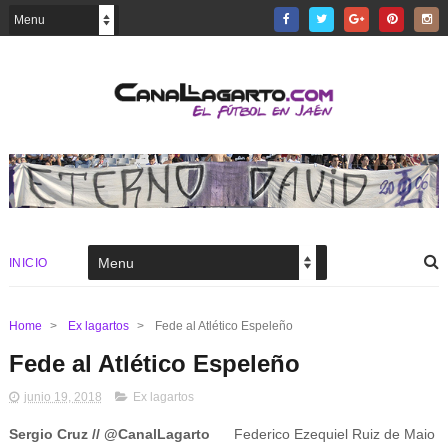
INICIO
Home
>
Ex lagartos
>
Fede al Atlético Espeleño
Fede al Atlético Espeleño
junio 19, 2018
Ex lagartos
Sergio Cruz // @CanalLagarto
Federico Ezequiel Ruiz de Maio