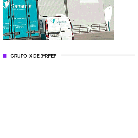
GRUPO IX DE 3ªRFEF