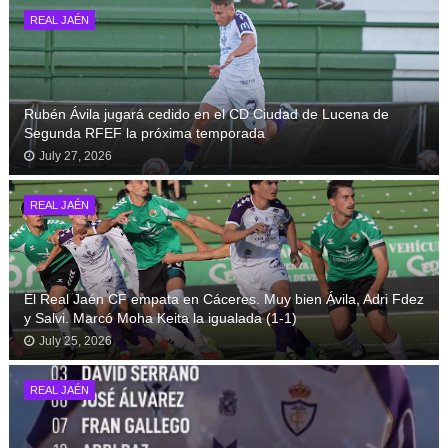
REAL JAÉN
Rubén Ávila jugará cedido en el CD Ciudad de Lucena de
Segunda RFEF la próxima temporada
July 27, 2026
REAL JAÉN
El Real Jaén CF empata en Cáceres. Muy bien Ávila, Adri Fdez
y Salvi. Marcó Moha Keita la igualada (1-1)
July 25, 2026
REAL JAÉN