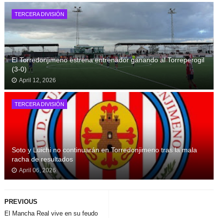
TERCERA DIVISIÓN
El Torredonjimeno estrena entrenador ganando al Torreperogil
(3-0)
April 12, 2026
TERCERA DIVISIÓN
Soto y Luichi no continuarán en Torredonjimeno tras la mala
racha de resultados
April 06, 2026
PREVIOUS
El Mancha Real vive en su feudo