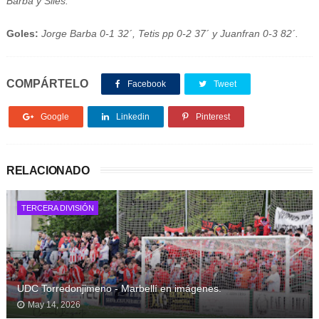
Barba y Siles.
Goles:
Jorge Barba 0-1 32´, Tetis pp 0-2 37´ y Juanfran 0-3 82´.
COMPÁRTELO
Facebook
Tweet
Google
Linkedin
Pinterest
RELACIONADO
TERCERA DIVISIÓN
UDC Torredonjimeno - Marbellí en imágenes.
May 14, 2026