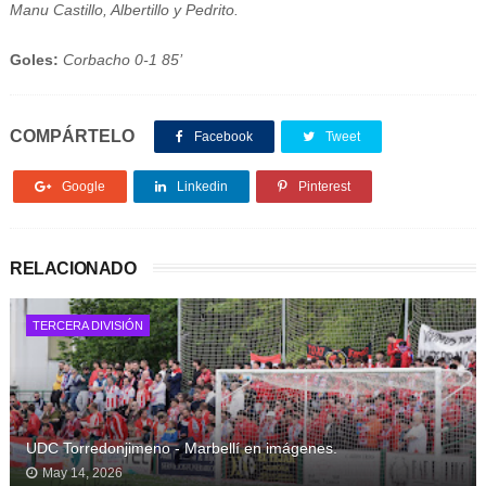
Manu Castillo, Albertillo y Pedrito.
Goles:
Corbacho 0-1 85’
COMPÁRTELO
Facebook
Tweet
Google
Linkedin
Pinterest
RELACIONADO
TERCERA DIVISIÓN
UDC Torredonjimeno - Marbellí en imágenes.
May 14, 2026