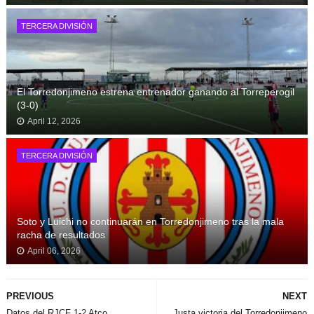
TERCERA DIVISIÓN
El Torredonjimeno estrena entrenador ganando al Torreperogil
(3-0)
April 12, 2026
TERCERA DIVISIÓN
Soto y Luichi no continuarán en Torredonjimeno tras la mala
racha de resultados
April 06, 2026
PREVIOUS
NEXT
Datos del RJCF 1-2 Atco.
Justa victoria del Torredonjimeno