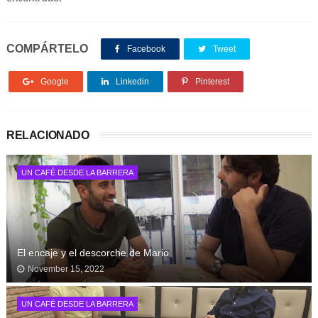
COMPÁRTELO
Facebook
Tweet
Google
Linkedin
Pinterest
RELACIONADO
UN CAFÉ DESDE LA BARRERA
El encaje y el descorche de Mario
November 15, 2022
UN CAFÉ DESDE LA BARRERA