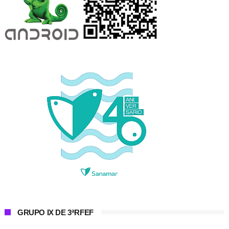
GRUPO IX DE 3ªRFEF