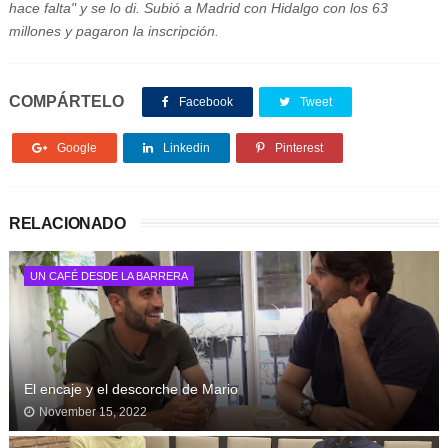
hace falta" y se lo di. Subió a Madrid con Hidalgo con los 63
millones y pagaron la inscripción.
COMPÁRTELO
Facebook
Tweet
Google
Linkedin
Pinterest
RELACIONADO
UN CAFÉ DESDE LA BARRERA
El encaje y el descorche de Mario
November 15, 2022