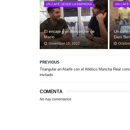
UN CAFÉ DESDE LA BARRERA
UN CAFÉ
El encaje y el descorche de
Un café 
Mario
Dani Ben
November 15, 2022
Octobe
PREVIOUS
Triangular en Atarfe con el Atlético Mancha Real com
invitado
COMENTA
No hay comentarios