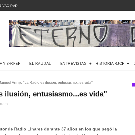
RIVACIDAD
F Y 3ªRFEF
EL RAUDAL
ENTREVISTAS
HISTORIA RJCF
Samuel Armijo "La Radio es ilusión, entusiasmo...es vida"
 ilusión, entusiasmo...es vida"
rrera
utor de Radio Linares durante 37 años en los que pegó la