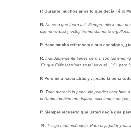
P. Durante muchos años lo que decía Félix Ma
R.
No creo que fuera así. Siempre dije lo que pe
dije mi verdad y estoy tremendamente orgulloso.
P. Hace mucha referencia a sus enemigos, ¿t
R.
Indudablemente tienes pero si son tus enemig
'Es que Félix Martínez es tal es cual..." Sì, pero 
P. Pero mira hacia atrás y , ¿valió la pena to
R.
Todo mereció la pena. No puedes caer bien a to
la Radio también me dejaron excelentes amigos
P. Siempre recuerdo que usted decía que para u
R .
Y sigo manteniéndolo. Para el jugador y para 