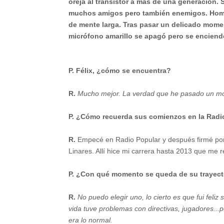
oreja al transistor a más de una generación. 
muchos amigos pero también enemigos. Homb
de mente larga. Tras pasar un delicado momen
micrófono amarillo se apagó pero se enciende
P. Félix, ¿cómo se encuentra?
R.
Mucho mejor. La verdad que he pasado un mom
P. ¿Cómo recuerda sus comienzos en la Radi
R.
Empecé en Radio Popular y después firmé po
Linares. Allí hice mi carrera hasta 2013 que me re
P. ¿Con qué momento se queda de su trayect
R.
N
o puedo elegir uno, lo cierto es que fui feliz
vida tuve problemas con directivas, jugadores...
era lo normal.