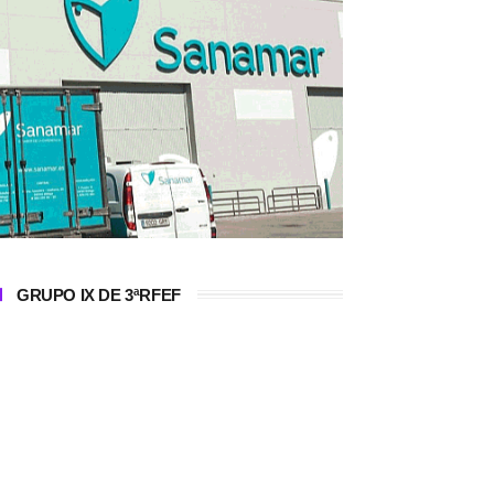
GRUPO IX DE 3ªRFEF