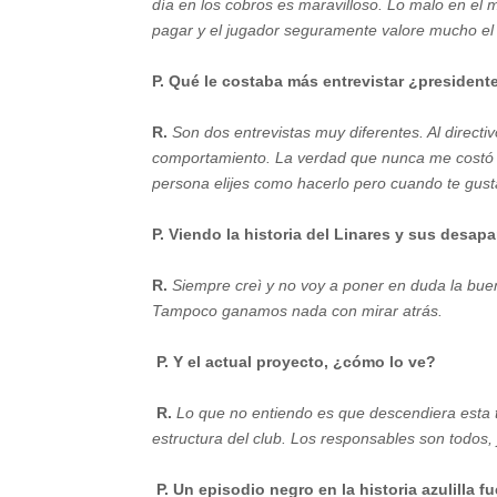
día en los cobros es maravilloso. Lo malo en el 
pagar y el jugador seguramente valore mucho el
P. Qué le costaba más entrevistar ¿president
R.
Son dos entrevistas muy diferentes. Al directi
comportamiento. La verdad que nunca me costó h
persona elijes como hacerlo pero cuando te gusta
P. Viendo la historia del Linares y sus desap
R.
Siempre creì y no voy a poner en duda la buen
Tampoco ganamos nada con mirar atrás.
P. Y el actual proyecto, ¿cómo lo ve?
R.
Lo que no entiendo es que descendiera esta 
estructura del club. Los responsables son todos,
P. Un episodio negro en la historia azulilla fu