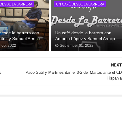
 DESDE LA BARRERA
UN CAFÉ DESDE LA BARRERA
desde la barrera con
Un café desde la barrera con
ítez y Samuel Armijo.
Antonio López y Samuel Armijo
r 05, 2022
September 01, 2022
NEXT
o
Paco Sutil y Martínez dan el 0-2 del Martos ante el CD
Hispania