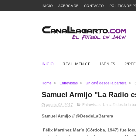
INICIO
ACERCA DE
CONTACTO
POLÍTICA DE P
INICIO
REAL JAÉN CF
JAÉN FS
2ªRFE
Home
>
Entrevistas
>
Un café desde la barrera
>
Samuel Armijo "La Radio es
agosto 08, 2017
Entrevistas
,
Un café desde la ba
Samuel Armijo // @DesdeLaBarrera
Félix Martínez Marín (Córdoba, 1947) fue loc