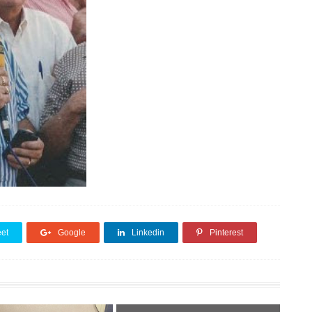
et
Google
Linkedin
Pinterest