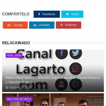
COMPÁRTELO
Facebook
Tweet
Google
Linkedin
Pinterest
RELACIONADO
REAL JAÉN
Himno Real Jaén CF Maestro Sapena acústico (David Romero
y Valentín Molina)
October 22, 2022
SECCIÓN DE PACO