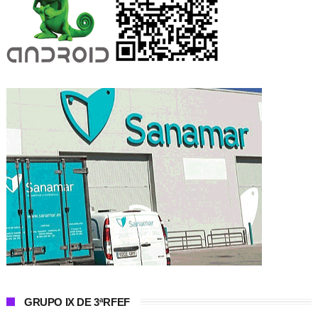
GRUPO IX DE 3ªRFEF