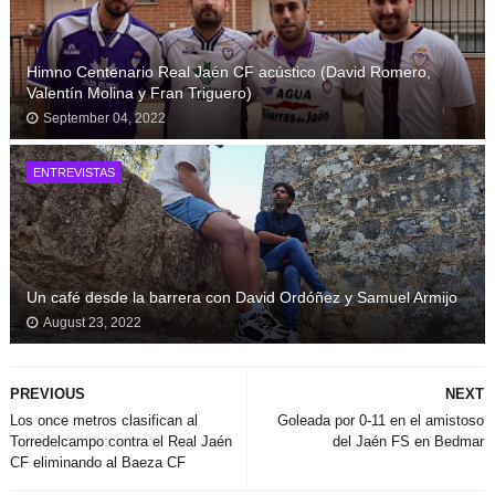
Himno Centenario Real Jaén CF acústico (David Romero,
Valentín Molina y Fran Triguero)
September 04, 2022
ENTREVISTAS
Un café desde la barrera con David Ordóñez y Samuel Armijo
August 23, 2022
PREVIOUS
NEXT
Los once metros clasifican al
Goleada por 0-11 en el amistoso
Torredelcampo contra el Real Jaén
del Jaén FS en Bedmar
CF eliminando al Baeza CF