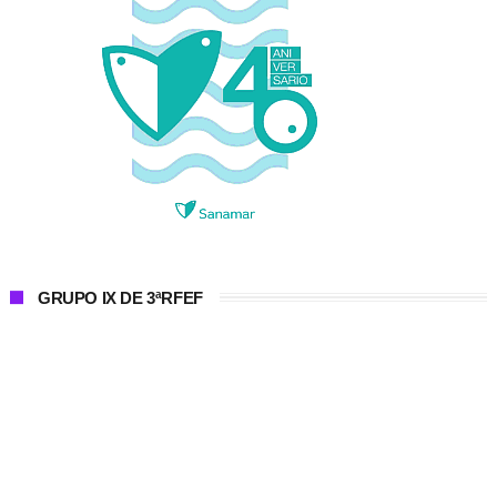
GRUPO IX DE 3ªRFEF