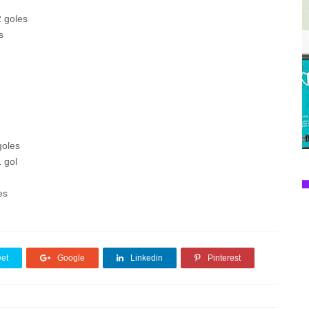
2 goles
s
goles
 gol
es
et
Google
Linkedin
Pinterest