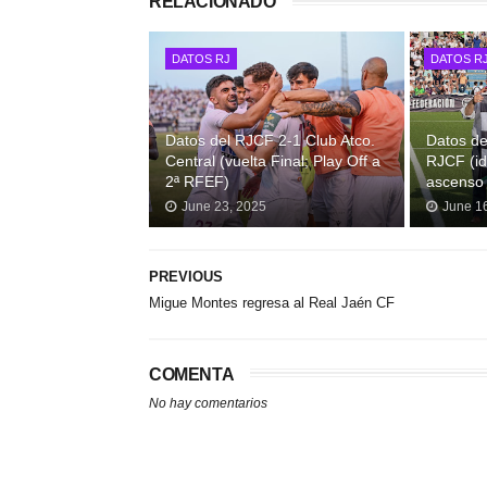
RELACIONADO
DATOS RJ
DATOS R
Datos del RJCF 2-1 Club Atco.
Datos de
Central (vuelta Final; Play Off a
RJCF (id
2ª RFEF)
ascenso
June 23, 2025
June 1
PREVIOUS
Migue Montes regresa al Real Jaén CF
COMENTA
No hay comentarios