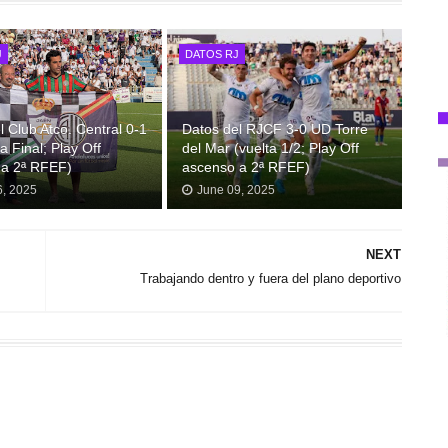
J
DATOS RJ
l Club Atco. Central 0-1
Datos del RJCF 3-0 UD Torre
a Final; Play Off
del Mar (vuelta 1/2; Play Off
 a 2ª RFEF)
ascenso a 2ª RFEF)
6, 2025
June 09, 2025
NEXT
Trabajando dentro y fuera del plano deportivo