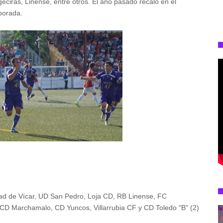
lgeciras, Linense, entre otros. El año pasado recaló en el
porada.
ad de Vícar, UD San Pedro, Loja CD, RB Linense, FC
CD Marchamalo, CD Yuncos, Villarrubia CF y CD Toledo "B" (2)