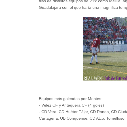
filas de distintos equipos de 2ªB: como Melilla, A
Guadalajara con el que haría una magnífica tem
Equipos más goleados por Montes:
- Vélez CF y Antequera CF (4 goles)
- CD Vera, CD Huétor Tájar, CD Ronda, CD Ciud
Cartagena, UB Conquense, CD Atco. Tomelloso, 