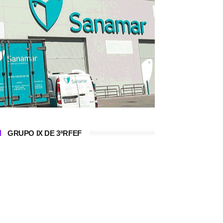
GRUPO IX DE 3ªRFEF