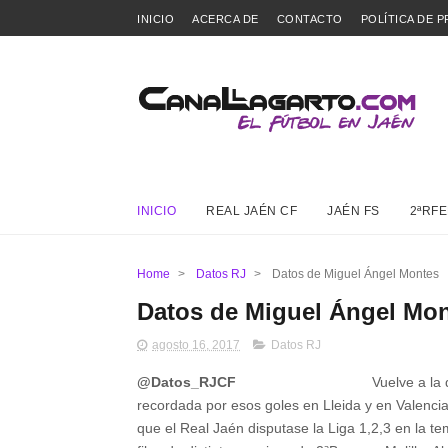
INICIO
ACERCA DE
CONTACTO
POLÍTICA DE P
INICIO
REAL JAÉN CF
JAÉN FS
2ªRFE
Home
>
Datos RJ
>
Datos de Miguel Ángel Montes
Datos de Miguel Ángel Mo
agosto 16, 2017
Datos RJ
@Datos_RJCF
Vuelve a la que fue su
recordada por esos goles en Lleida y en Valencia 
que el Real Jaén disputase la Liga 1,2,3 en la t