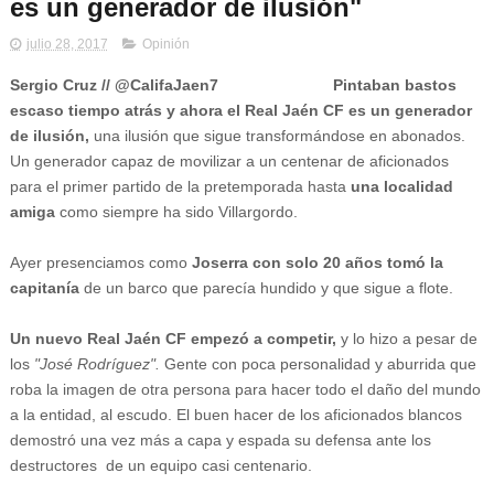
es un generador de ilusión"
julio 28, 2017
Opinión
Sergio Cruz // @CalifaJaen7 Pintaban bastos
escaso tiempo atrás y ahora el Real Jaén CF es un generador
de ilusión,
una ilusión que sigue transformándose en abonados.
Un generador capaz de movilizar a un centenar de aficionados
para el primer partido de la pretemporada hasta
una localidad
amiga
como siempre ha sido Villargordo.
Ayer presenciamos como
Joserra con solo 20 años tomó la
capitanía
de un barco que parecía hundido y que sigue a flote.
Un nuevo Real Jaén CF empezó a competir,
y lo hizo a pesar de
los
"José Rodríguez".
Gente con poca personalidad y aburrida que
roba la imagen de otra persona para hacer todo el daño del mundo
a la entidad, al escudo. El buen hacer de los aficionados blancos
demostró una vez más a capa y espada su defensa ante los
destructores de un equipo casi centenario.