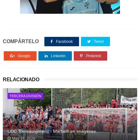
COMPÁRTELO
Facebook
Tweet
Google
Linkedin
Pinterest
RELACIONADO
TERCERA DIVISIÓN
UDC Torredonjimeno - Marbellí en imágenes.
May 14, 2026