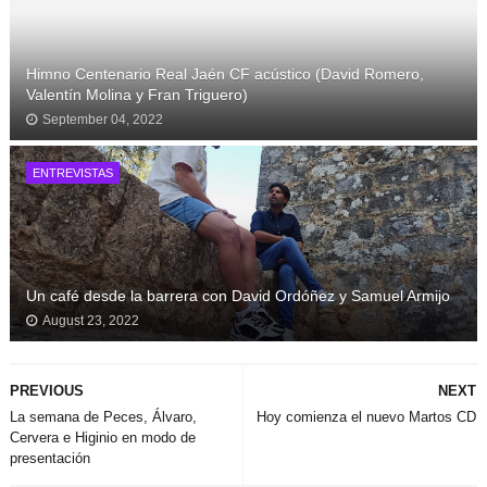
Himno Centenario Real Jaén CF acústico (David Romero,
Valentín Molina y Fran Triguero)
September 04, 2022
ENTREVISTAS
Un café desde la barrera con David Ordóñez y Samuel Armijo
August 23, 2022
PREVIOUS
NEXT
La semana de Peces, Álvaro,
Hoy comienza el nuevo Martos CD
Cervera e Higinio en modo de
presentación