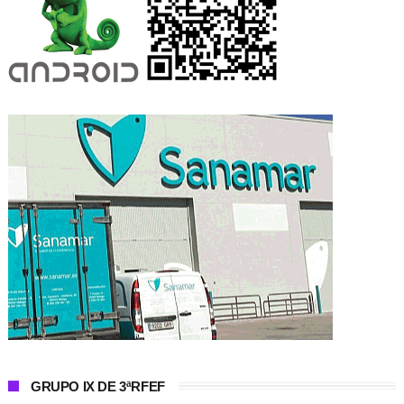
GRUPO IX DE 3ªRFEF