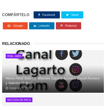
COMPÁRTELO
Facebook
Tweet
Google
Linkedin
Pinterest
RELACIONADO
REAL JAÉN
Himno Real Jaén CF Maestro Sapena acústico (David Romero
y Valentín Molina)
October 22, 2022
SECCIÓN DE PACO