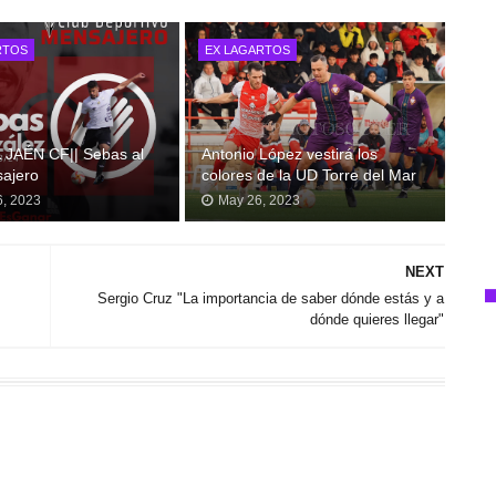
RTOS
EX LAGARTOS
 JAÉN CF|| Sebas al
Antonio López vestirá los
ajero
colores de la UD Torre del Mar
6, 2023
May 26, 2023
NEXT
Sergio Cruz "La importancia de saber dónde estás y a
dónde quieres llegar"