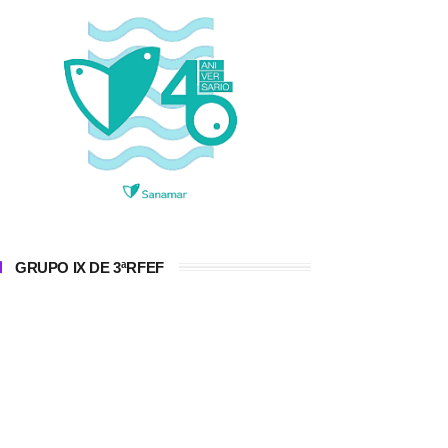
GRUPO IX DE 3ªRFEF