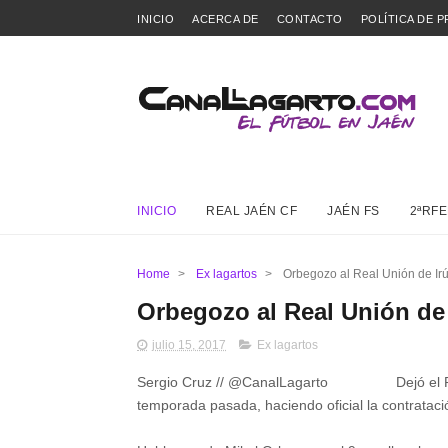
INICIO
ACERCA DE
CONTACTO
POLÍTICA DE P
INICIO
REAL JAÉN CF
JAÉN FS
2ªRFE
Home
>
Ex lagartos
>
Orbegozo al Real Unión de Ir
Orbegozo al Real Unión de
julio 15, 2017
Ex lagartos
Sergio Cruz // @CanalLagarto Dejó el Real 
temporada pasada, haciendo oficial la contrataci