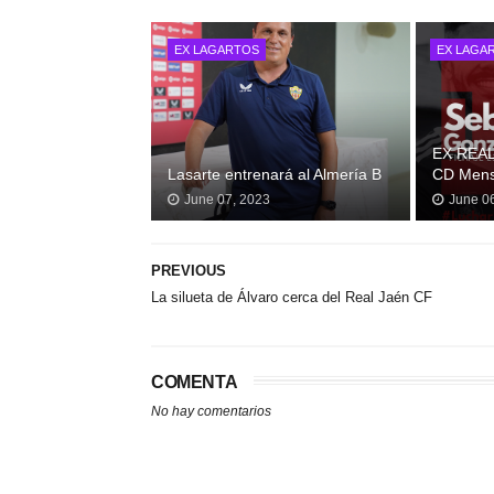
EX LAGARTOS
EX LAGA
EX REAL
Lasarte entrenará al Almería B
CD Mens
June 07, 2023
June 0
PREVIOUS
La silueta de Álvaro cerca del Real Jaén CF
COMENTA
No hay comentarios