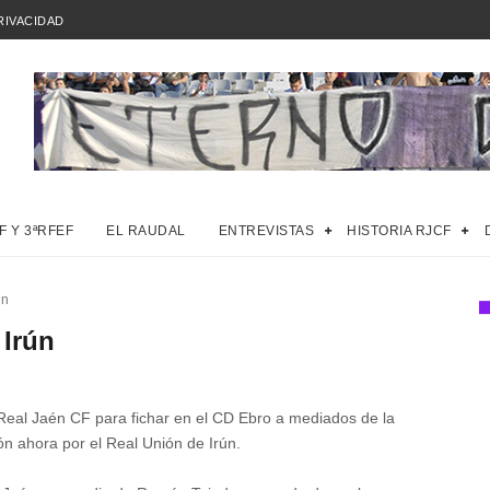
RIVACIDAD
F Y 3ªRFEF
EL RAUDAL
ENTREVISTAS
HISTORIA RJCF
ún
 Irún
Jaén CF para fichar en el CD Ebro a mediados de la
ón ahora por el Real Unión de Irún.