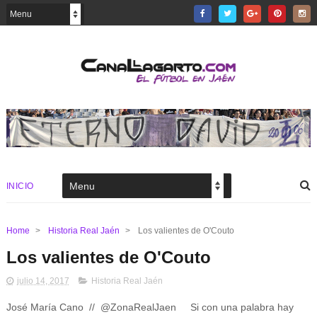
INICIO
Home
>
Historia Real Jaén
>
Los valientes de O'Couto
Los valientes de O'Couto
julio 14, 2017
Historia Real Jaén
José María Cano // @ZonaRealJaen Si con una palabra hay