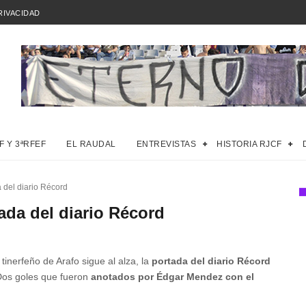
RIVACIDAD
F Y 3ªRFEF
EL RAUDAL
ENTREVISTAS
HISTORIA RJCF
 del diario Récord
ada del diario Récord
 tinerfeño de Arafo sigue al alza, la
portada del diario Récord
os goles que fueron
anotados por Édgar Mendez con el