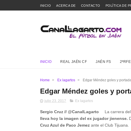
INICIO
ACERCA DE
CONTACTO
POLÍTICA DE P
INICIO
REAL JAÉN CF
JAÉN FS
2ªRFE
Home
>
Ex lagartos
>
Edgar Méndez goles y portada
Edgar Méndez goles y port
julio 23, 2017
Ex lagartos
Sergio Cruz // @CanalLagarto
La carrera del
lleva hoy la imagen del ex jugador jienense.
D
Cruz Azul de Paco Jemez
ante el Club Tijuana.