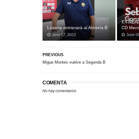
EX REAL
Lasarte entrenará al Almería B
CD Mens
June 07, 2023
June 0
PREVIOUS
Migue Montes vuelve a Segunda B
COMENTA
No hay comentarios