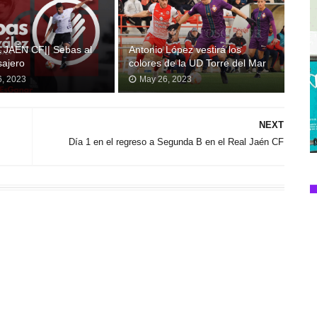
 JAÉN CF|| Sebas al
Antonio López vestirá los
ajero
colores de la UD Torre del Mar
6, 2023
May 26, 2023
NEXT
Día 1 en el regreso a Segunda B en el Real Jaén CF