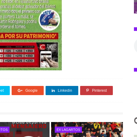
et
Google
Linkedin
Pinterest
RTOS
EX LAGARTOS