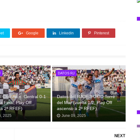
et
Google
Linkedin
Pinterest
J
DATOS RJ
l Club Atco. Central 0-1
Datos del RJCF 3-0 UD Torre
a Final; Play Off
del Mar (vuelta 1/2; Play Off
 a 2ª RFEF)
ascenso a 2ª RFEF)
6, 2025
June 09, 2025
NEXT