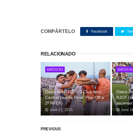
COMPÁRTELO
Facebook
Twe
RELACIONADO
DATOS RJ
DATOS R
Datos del RJCF 2-1 Club Atco.
Datos de
Central (vuelta Final; Play Off a
RJCF (id
2ª RFEF)
ascenso
June 23, 2025
June 1
PREVIOUS