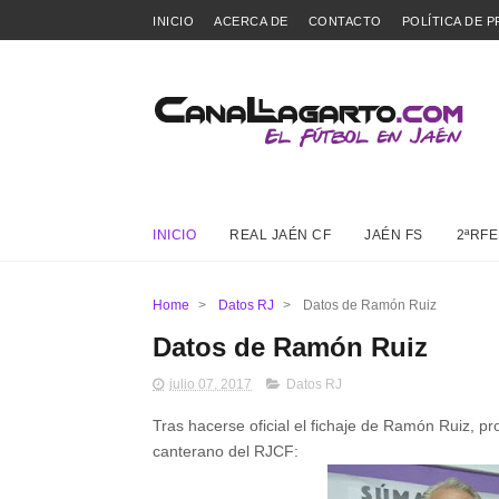
INICIO
ACERCA DE
CONTACTO
POLÍTICA DE P
INICIO
REAL JAÉN CF
JAÉN FS
2ªRFE
Home
>
Datos RJ
>
Datos de Ramón Ruiz
Datos de Ramón Ruiz
julio 07, 2017
Datos RJ
Tras hacerse oficial el fichaje de Ramón Ruiz, 
canterano del RJCF: