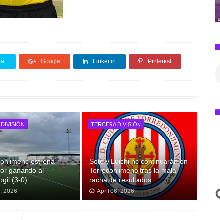
et
Google
Linkedin
Pinterest
DIVISIÓN
TERCERA DIVISIÓN
donjimeno estrena
Soto y Luichi no continuarán en
or ganando al
Torredonjimeno tras la mala
gil (3-0)
racha de resultados
2, 2026
April 06, 2026