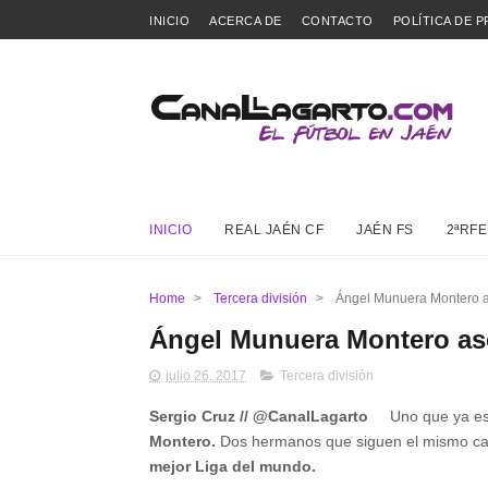
INICIO
ACERCA DE
CONTACTO
POLÍTICA DE P
INICIO
REAL JAÉN CF
JAÉN FS
2ªRFE
Home
>
Tercera división
>
Ángel Munuera Montero 
Ángel Munuera Montero as
julio 26, 2017
Tercera división
Sergio Cruz // @CanalLagarto
Uno que ya est
Montero.
Dos hermanos que siguen el mismo cam
mejor Liga del mundo.