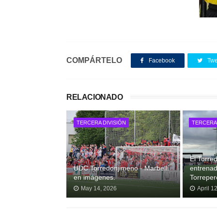
COMPÁRTELO
Facebook
Twe
RELACIONADO
TERCERA DIVISIÓN
TERCERA 
El Torre
UDC Torredonjimeno - Marbellí
entrenad
en imágenes.
Torrepero
May 14, 2026
April 1