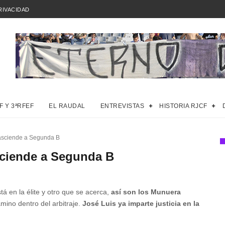
RIVACIDAD
F Y 3ªRFEF
EL RAUDAL
ENTREVISTAS
HISTORIA RJCF
asciende a Segunda B
ciende a Segunda B
á en la élite y otro que se acerca,
así son los Munuera
ino dentro del arbitraje.
José Luis ya imparte justicia en la