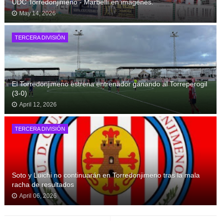
UDC Torredonjimeno - Marbellí en imágenes.
May 14, 2026
TERCERA DIVISIÓN
El Torredonjimeno estrena entrenador ganando al Torreperogil
(3-0)
April 12, 2026
TERCERA DIVISIÓN
Soto y Luichi no continuarán en Torredonjimeno tras la mala
racha de resultados
April 06, 2026